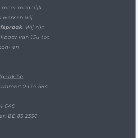
t meer mogelijk.
s werken wij
afspraak
. Wij zijn
ikbaar van 15u tot
zon- en
lgenk.be
ummer: 0434 584
4 645
: BE 85 2350