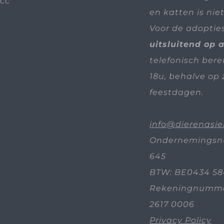
en katten is nie
Voor de adoptie
uitsluitend op 
telefonisch bere
18u, behalve op 
feestdagen.
info@dierenasie
Ondernemingsn
645
BTW: BE0434 58
Rekeningnummer
2617 0006
Privacy Policy