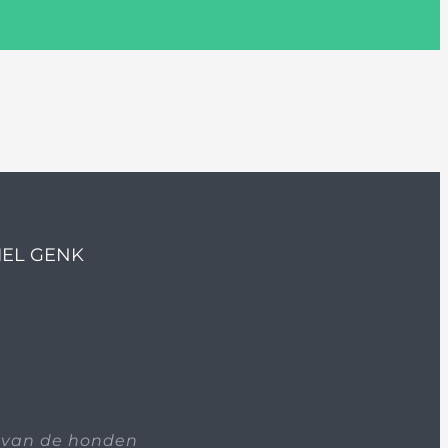
IEL GENK
 van de honden