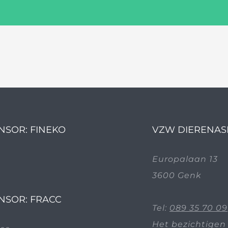
NSOR: FINEKO
VZW DIERENAS
Europalaan 13
3600 Genk
NSOR: FRACC
Tel:
089 35 70 09
Het bezichtigen