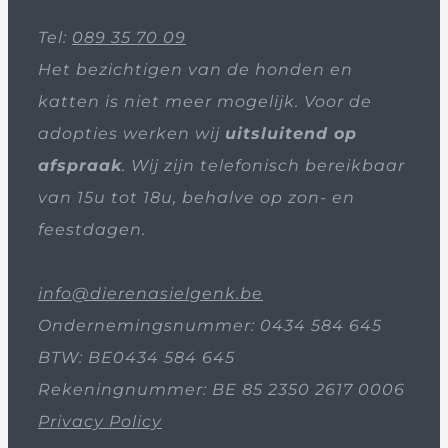
Tel:
089 35 70 09
Het bezichtigen van de honden en
katten is niet meer mogelijk. Voor de
adopties werken wij
uitsluitend op
afspraak
. Wij zijn telefonisch bereikbaar
van 15u tot 18u, behalve op zon- en
feestdagen.
info@dierenasielgenk.be
Ondernemingsnummer: 0434 584 645
BTW: BE0434 584 645
Rekeningnummer: BE 85 2350 2617 0006
Privacy Policy