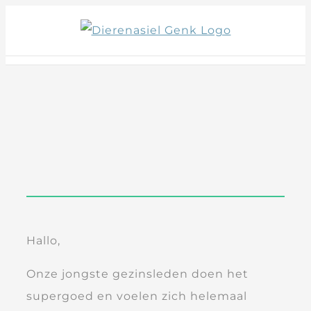
Skip
to
content
Hallo,
Onze jongste gezinsleden doen het
supergoed en voelen zich helemaal