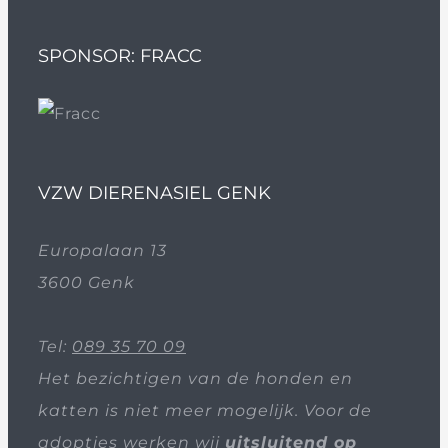
SPONSOR: FRACC
VZW DIERENASIEL GENK
Europalaan 13
3600 Genk
Tel:
089 35 70 09
Het bezichtigen van de honden en
katten is niet meer mogelijk. Voor de
adopties werken wij
uitsluitend op