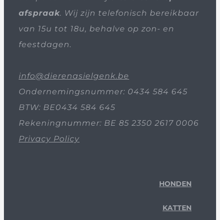
afspraak
. Wij zijn telefonisch bereikbaar
van 15u tot 18u, behalve op zon- en
feestdagen.
info@dierenasielgenk.be
Ondernemingsnummer: 0434 584 645
BTW: BE0434 584 645
Rekeningnummer: BE 85 2350 2617 0006
Privacy Policy
HONDEN
KATTEN