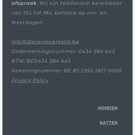
afspraak
. Wij zijn telefonisch bereikbaar
van 15u tot 18u, behalve op zon- en
feestdagen.
info@dierenasielgenk.be
Ondernemingsnummer: 0434 584 645
BTW: BE0434 584 645
Rekeningnummer: BE 85 2350 2617 0006
Privacy Policy
HONDEN
KATTEN