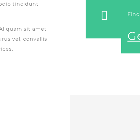
 odio tincidunt
Find
Aliquam sit amet
Ge
rus vel, convallis
ices.
trongly that
trongly that