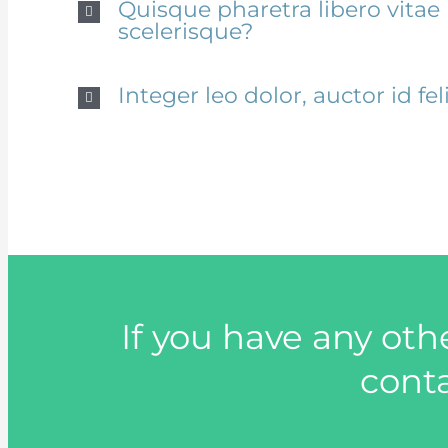
Quisque pharetra libero vitae
scelerisque?
Integer leo dolor, auctor id fel
If you have any oth
cont