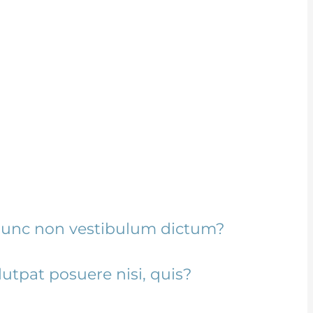
m pharetra,
mauris. Nam a
nunc non vestibulum dictum?
utpat posuere nisi, quis?