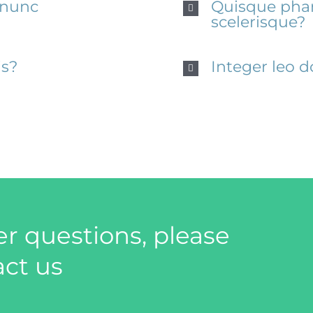
 nunc
Quisque phar
scelerisque?
is?
Integer leo do
er questions, please
act us