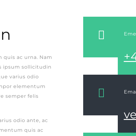
on
Emer
+4
 quis ac urna. Nam
s ipsum sollicitudin
que varius odio
 tempor elementum
Emai
re semper felis
v
rius odio ante, ac
lementum quis ac