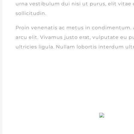
urna vestibulum dui nisi ut purus, elit vitae
sollicitudin.
Proin venenatis ac metus in condimentum. 
arcu elit. Vivamus justo erat, vulputate eu pu
ultricies ligula. Nullam lobortis interdum ultr
“I love animals and feel very s
“I love animals and feel very s