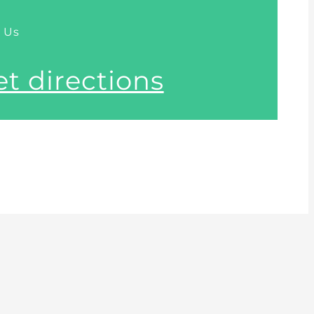
 Us
t directions