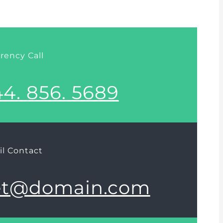
ency Call
4. 856. 5689
l Contact
et@domain.com