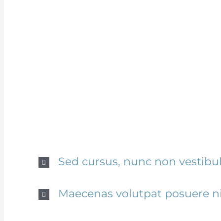
Quisque id
ligula eget 
Sed cursus, nunc non vestib
Maecenas volutpat posuere nis