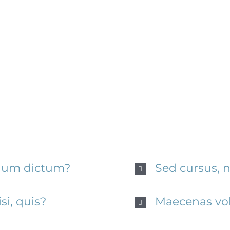
Questions
 leo non dolor tempor elementum quis ac urna. Na
finibus dignissim, turpis ipsum. Mauris at feugiat 
dolor eros.
ulum dictum?
Sed cursus, 
i, quis?
Maecenas vol