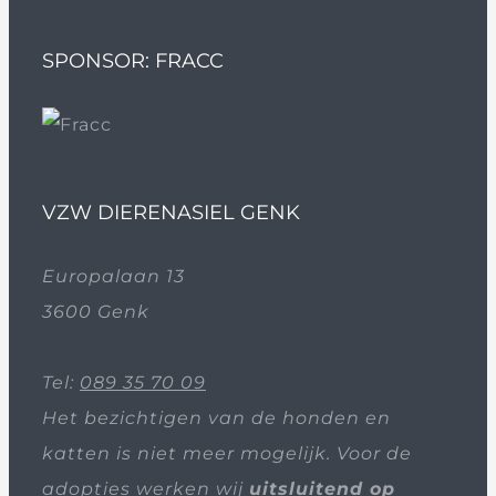
SPONSOR: FRACC
VZW DIERENASIEL GENK
Europalaan 13
3600 Genk
Tel:
089 35 70 09
Het bezichtigen van de honden en
katten is niet meer mogelijk. Voor de
adopties werken wij
uitsluitend op