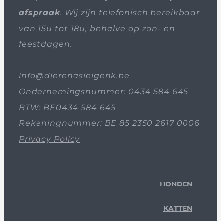
afspraak
. Wij zijn telefonisch bereikbaar
van 15u tot 18u, behalve op zon- en
feestdagen.
info@dierenasielgenk.be
Ondernemingsnummer: 0434 584 645
BTW: BE0434 584 645
Rekeningnummer: BE 85 2350 2617 0006
Privacy Policy
HONDEN
KATTEN