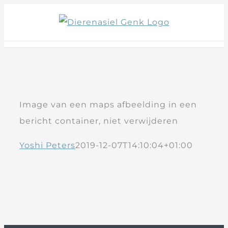
Skip
to
content
Image van een maps afbeelding in een
bericht container, niet verwijderen
Yoshi Peters
2019-12-07T14:10:04+01:00