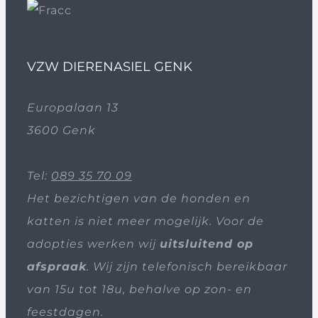
VZW DIERENASIEL GENK
Europalaan 13
3600 Genk
Tel:
089 35 70 09
Het bezichtigen van de honden en
katten is niet meer mogelijk. Voor de
adopties werken wij
uitsluitend op
afspraak
. Wij zijn telefonisch bereikbaar
van 15u tot 18u, behalve op zon- en
feestdagen.