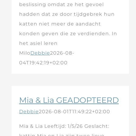
beslissing omdat ze het gevoel
hadden dat ze door tijdgebrek hun
katten niet meer de aandacht
konden geven die ze verdienden. In
het asiel leren
Milo
Debbie
2026-08-
04T19:42:19+02:00
Mia & Lia GEADOPTEERD
Debbie
2026-08-01T11:49:22+02:00
Mia & Lia Leeftijd: 1/5/26 Geslacht:
kattin Mia en Lia zijn twee lieve